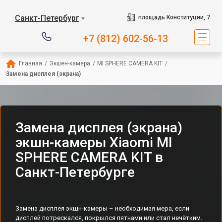
Санкт-Петербург
площадь Конституции, 7
▼
+7 (812) 602-56-13
Главная
/
Экшен-камера
/
MI SPHERE CAMERA KIT
/
Замена дисплея (экрана)
Замена дисплея (экрана)
экшн-камеры Xiaomi MI
SPHERE CAMERA KIT в
Санкт-Петербурге
Замена дисплея экшн-камеры – необходимая мера, если
дисплей потрескался, покрылся пятнами или стал нечётким.