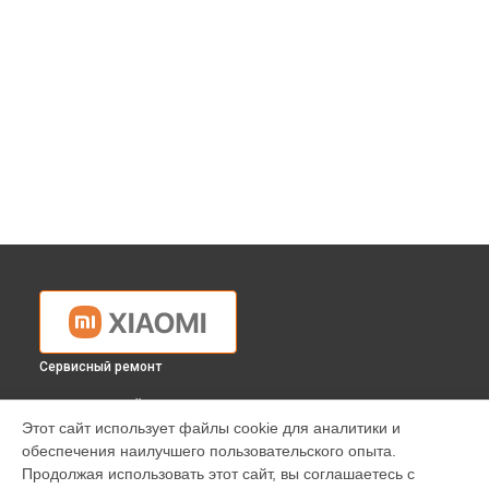
Сервисный ремонт
ВЫБЕРИ СВОЙ ГОРОД
Этот сайт использует файлы cookie для аналитики и
Замена дисплея (экрана) экшн-камеры MI SPHERE CAMERA
обеспечения наилучшего пользовательского опыта.
KIT Xiaomi в
Краснодаре
Продолжая использовать этот сайт, вы соглашаетесь с
Замена дисплея (экрана) экшн-камеры MI SPHERE CAMERA