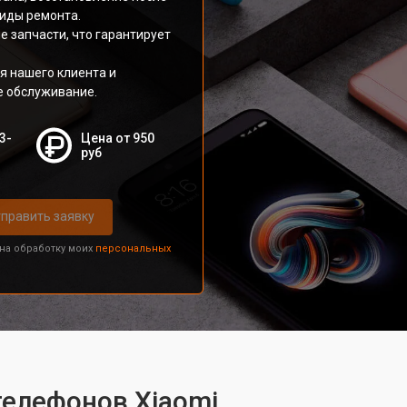
виды ремонта.
 запчасти, что гарантирует
я нашего клиента и
е обслуживание.
3-
Цена от 950
руб
править заявку
 на обработку моих
персональных
телефонов Xiaomi