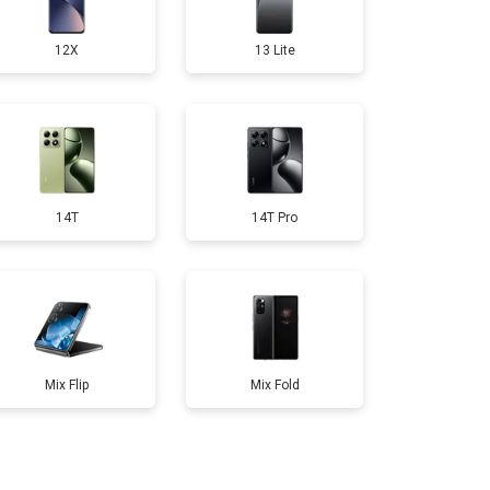
12X
13 Lite
14T
14T Pro
Mix Flip
Mix Fold