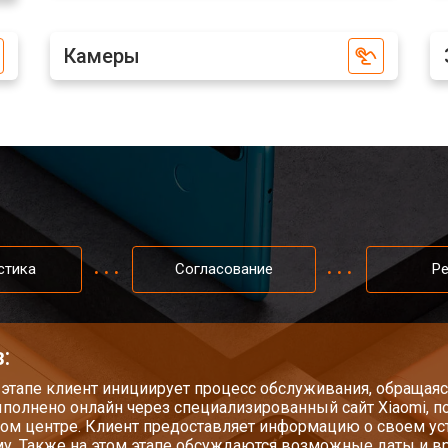
Камеры
от 60 мин
о
от 60 мин
о
от 50 мин
о
от 90 мин
о
стика
Согласование
Р
от 40 мин
о
:
 этапе клиент инициирует процесс обслуживания, обращаяс
полнено онлайн через специализированный сайт Xiaomi, п
ом центре. Клиент предоставляет информацию о своем у
у. Также на этом этапе обсуждаются возможные даты и вр