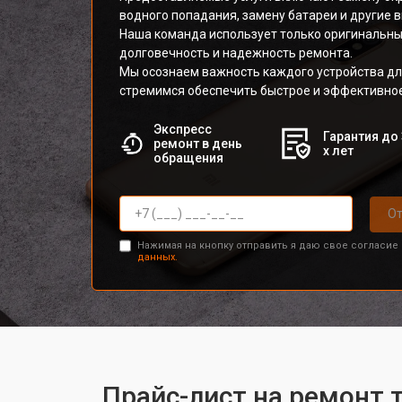
водного попадания, замену батареи и другие 
Наша команда использует только оригинальные
долговечность и надежность ремонта.
Мы осознаем важность каждого устройства дл
стремимся обеспечить быстрое и эффективно
Экспресс
Гарантия до 
ремонт в день
х лет
обращения
От
Нажимая на кнопку отправить я даю свое согласие
данных.
Прайс-лист на ремонт 