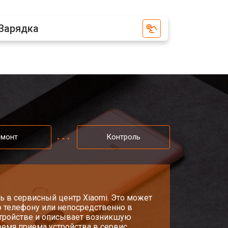
Зарядка
т 2700 ₽
Заказать
т 950 ₽
Заказать
т 1750 ₽
Заказать
т 3200 ₽
емонт
Контроль
Заказать
т 1400 ₽
Заказать
ь в сервисный центр Xiaomi. Это может
о телефону или непосредственно в
стройстве и описывает возникшую
емя приема устройства в сервис.