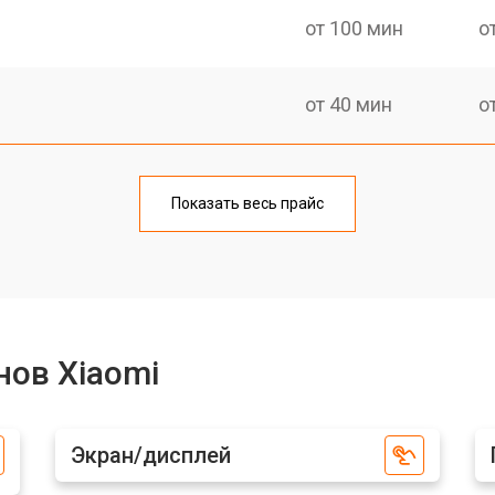
от 100 мин
о
от 40 мин
о
от 70 мин
о
Показать весь прайс
от 50 мин
о
от 70 мин
о
нов Xiaomi
от 60 мин
о
Экран/дисплей
от 60 мин
о