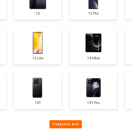
13
12 Pro
12 Lite
14 Ultra
15T
15T Pro