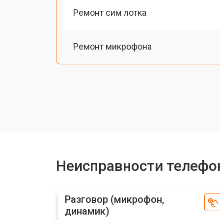
Ремонт сим лотка
Ремонт микрофона
Замена шлейфа телефона Xiaomi
Замена разъема питания
Ремонт камеры телефона Xiaomi
Неисправности телефо
Замена материнской платы
Разговор (микрофон,
динамик)
Замена задней крышки