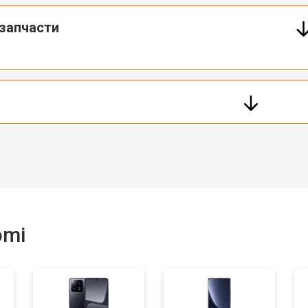
запчасти
omi