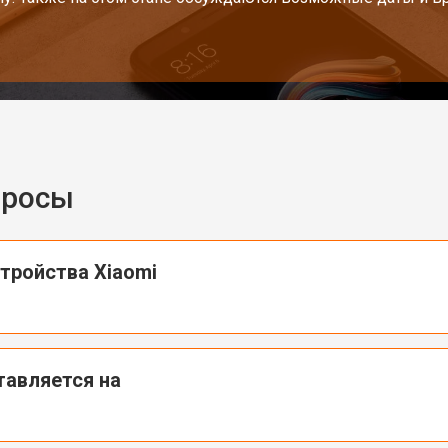
просы
тройства Xiaomi
тавляется на