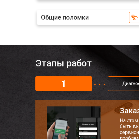
Общие поломки
Замена дисплея (экрана)
Замена аккумулятора
Этапы работ
Замена кнопки включения
1
Ремонт цепи питания
Диагно
Ремонт динамика
Заказ
На этом
быть вы
сервисн
проблем