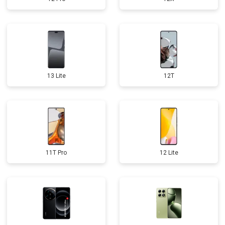
13 Lite
12T
11T Pro
12 Lite