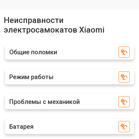
Замена аккумулятора
от 1000 ₽
Заказать
Замена камеры электросамоката
Неисправности
от 1550 ₽
Заказать
Xiaomi
электросамокатов Xiaomi
Замена элемента освещения
от 1200 ₽
Заказать
Общие поломки
Режим работы
Проблемы с механикой
Батарея