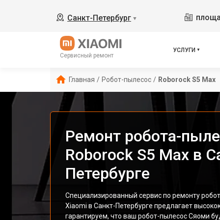
площа
Санкт-Петербург
▼
УСЛУГИ
Сервисный ремонт
Главная
/
Робот-пылесос
/
Roborock S5 Max
Ремонт робота-пыле
Roborock S5 Max в С
Петербурге
Специализированный сервис по ремонту робот
Xiaomi в Санкт-Петербурге предлагает высоко
гарантируем, что ваш робот-пылесос Сяоми бу