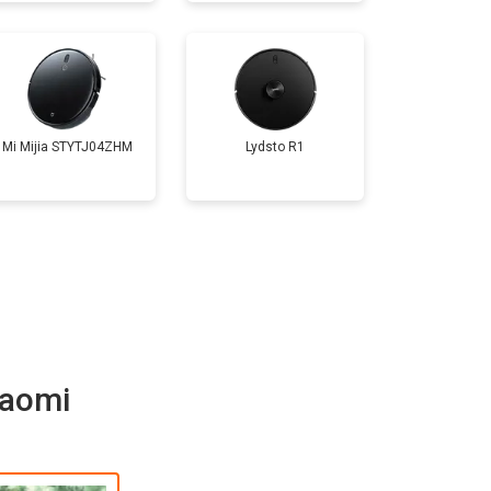
Mi Mijia STYTJ04ZHM
Lydsto R1
iaomi