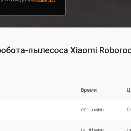
 на обработку моих
персональных
робота-пылесоса Xiaomi Roboro
Время
Ц
от 15 мин
б
от 50 мин
о