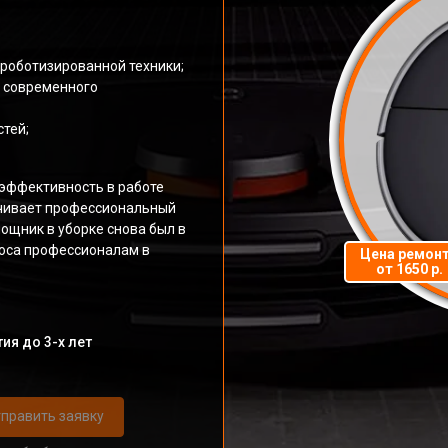
роботизированной техники;
и современного
тей;
эффективность в работе
ечивает профессиональный
ощник в уборке снова был в
оса профессионалам в
Цена ремон
от 1650 р.
ия до 3-х лет
править заявку