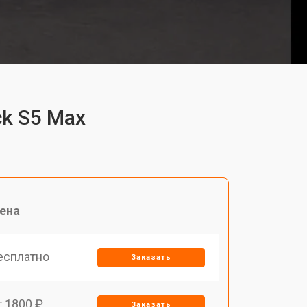
ck S5 Max
ена
есплатно
Заказать
т 1800 ₽
Заказать