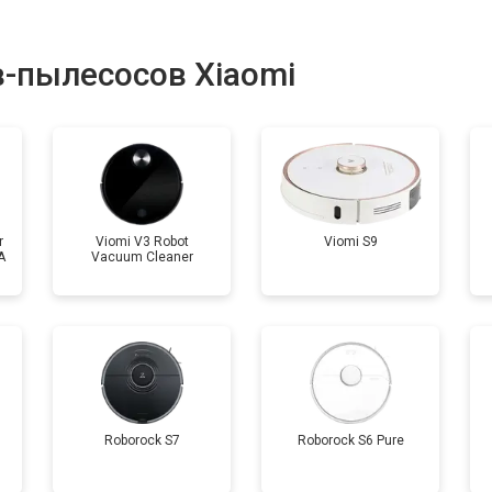
от 80 мин
о
-пылесосов Xiaomi
r
Viomi V3 Robot
Viomi S9
A
Vacuum Cleaner
Roborock S7
Roborock S6 Pure