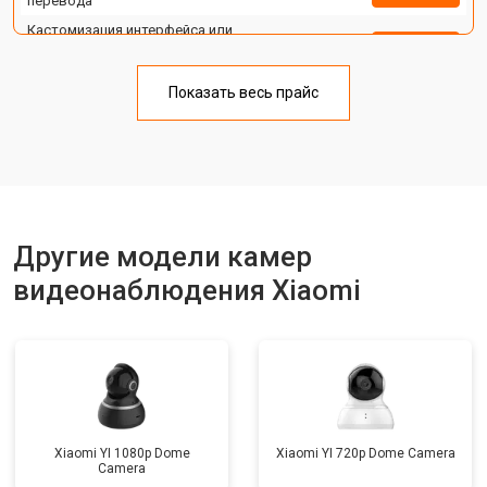
перевода
Кастомизация интерфейса или
функций IP камеры или
от 1400 ₽
Заказать
видеорегистратора
Сброс пароля регистратора/IP
Показать весь прайс
от 1100 ₽
Заказать
камеры
Замена HDD (замена жёсткого
от 1500 ₽
Заказать
диска)
Прошивка
от 1000 ₽
Заказать
Замена стабилизаторов питания
от 1500 ₽
Заказать
Другие модели камер
видеонаблюдения Xiaomi
Xiaomi YI 1080p Dome
Xiaomi YI 720p Dome Camera
Camera