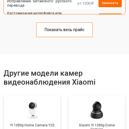
Исправление "китайского" русского
от 1200 ₽
Заказать
перевода
Кастомизация интерфейса или
функций IP камеры или
от 1400 ₽
Заказать
видеорегистратора
Сброс пароля регистратора/IP
Показать весь прайс
от 1100 ₽
Заказать
камеры
Замена HDD (замена жёсткого
от 1500 ₽
Заказать
диска)
Прошивка
от 1000 ₽
Заказать
Замена стабилизаторов питания
от 1500 ₽
Заказать
Другие модели камер
видеонаблюдения Xiaomi
YI 1080p Home Camera Y20
Xiaomi YI 1080p Dome