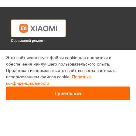
Сервисный ремонт
ВЫБЕРИ СВОЙ ГОРОД
Этот сайт использует файлы cookie для аналитики и
Ремонт камеры видеонаблюдения Mi360° Home-Security-
обеспечения наилучшего пользовательского опыта.
Camera 2K Pro Xiaomi в
Краснодаре
Продолжая использовать этот сайт, вы соглашаетесь с
Ремонт камеры видеонаблюдения Mi360° Home-Security-
использованием файлов cookie.
Политика
Camera 2K Pro Xiaomi в
Ростове-на-Дону
конфиденциальности
Ремонт камеры видеонаблюдения Mi360° Home-Security-
Camera 2K Pro Xiaomi в
Нижнем Новгороде
Принять все
Ремонт камеры видеонаблюдения Mi360° Home-Security-
Camera 2K Pro Xiaomi в
Новосибирске
Ремонт камеры видеонаблюдения Mi360° Home-Security-
Camera 2K Pro Xiaomi в
Челябинске
Ремонт камеры видеонаблюдения Mi360° Home-Security-
УСТРОЙСТВА
Camera 2K Pro Xiaomi в
Екатеринбурге
Ремонт камеры видеонаблюдения Mi360° Home-Security-