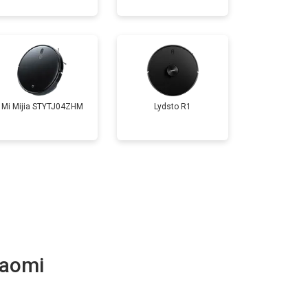
Mi Mijia STYTJ04ZHM
Lydsto R1
iaomi