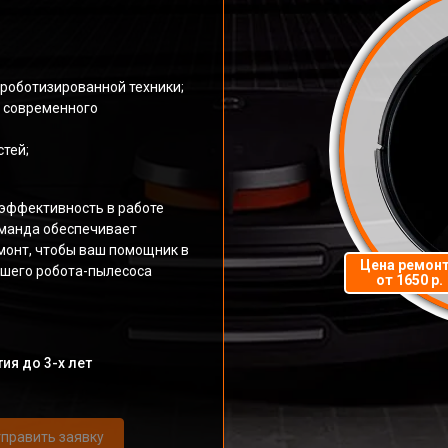
роботизированной техники;
и современного
тей;
эффективность в работе
команда обеспечивает
монт, чтобы ваш помощник в
Цена ремон
ашего робота-пылесоса
от 1650 р.
ия до 3-х лет
править заявку