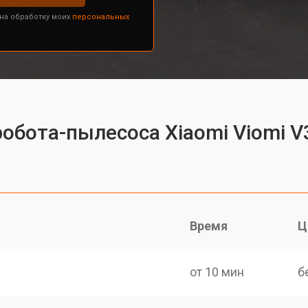
 на обработку моих
персональных
обота-пылесоса Xiaomi Viomi V
Время
Ц
от 10 мин
б