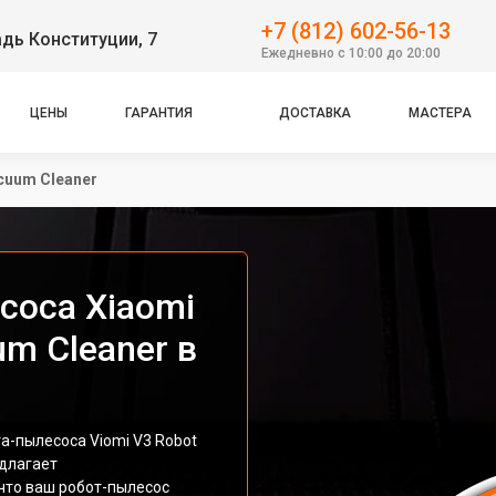
+7 (812) 602-56-13
дь Конституции, 7
Ежедневно с 10:00 до 20:00
ЦЕНЫ
ГАРАНТИЯ
ДОСТАВКА
МАСТЕРА
cuum Cleaner
соса Xiaomi
um Cleaner в
а-пылесоса Viomi V3 Robot
едлагает
что ваш робот-пылесос