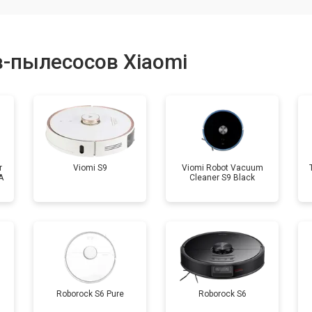
от 80 мин
о
-пылесосов Xiaomi
r
Viomi S9
Viomi Robot Vacuum
A
Cleaner S9 Black
Roborock S6 Pure
Roborock S6