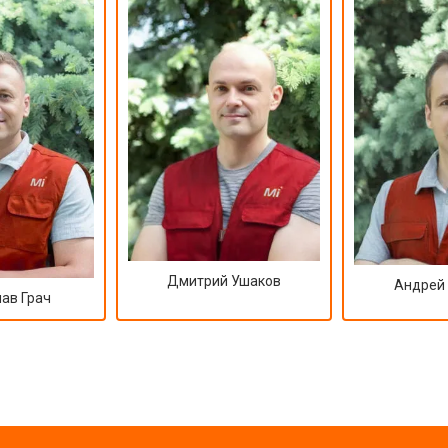
от 70 мин
о
Дмитрий Ушаков
Андрей
ав Грач