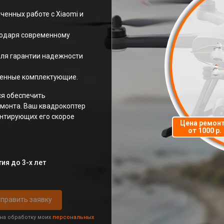
ченных работе с Xiaomi и
годаря современному
для гарантии надежности
ненные комплектующие.
ся обеспечить
емонта. Ваш квадрокоптер
антирующих его скорое
Цена ремон
от 1000 р.
ия до 3-х лет
править заявку
 на обработку моих
персональных