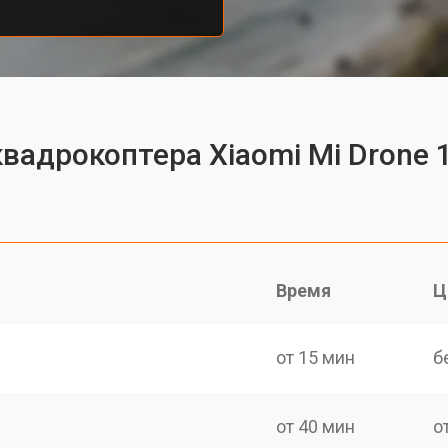
квадрокоптера Xiaomi Mi Drone 
Время
Ц
от 15 мин
б
от 40 мин
о