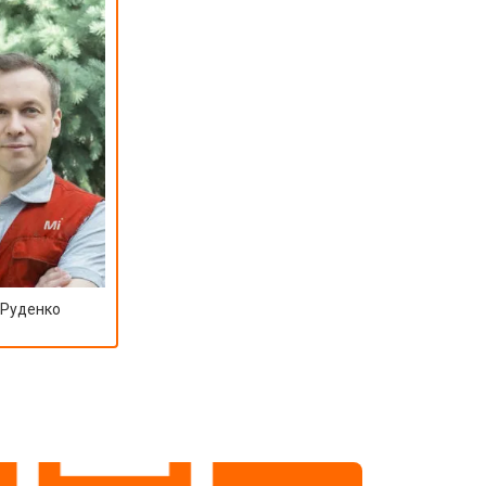
т 3600 ₽
Заказать
 Руденко