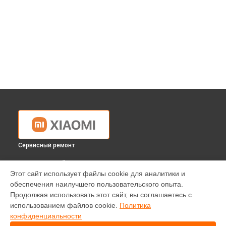
Сервисный ремонт
ВЫБЕРИ СВОЙ ГОРОД
Этот сайт использует файлы cookie для аналитики и
Ремонт проектора XGIMI H2 Xiaomi в
Краснодаре
обеспечения наилучшего пользовательского опыта.
Ремонт проектора XGIMI H2 Xiaomi в
Ростове-на-Дону
Продолжая использовать этот сайт, вы соглашаетесь с
Ремонт проектора XGIMI H2 Xiaomi в
Нижнем Новгороде
использованием файлов cookie.
Политика
конфиденциальности
Ремонт проектора XGIMI H2 Xiaomi в
Новосибирске